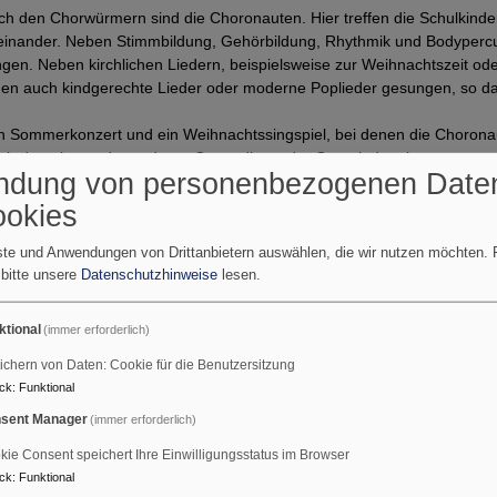
ch den Chorwürmern sind die Choronauten. Hier treffen die Schulkinde
einander. Neben Stimmbildung, Gehörbildung, Rhythmik und Bodypercus
ngen. Neben kirchlichen Liedern, beispielsweise zur Weihnachtszeit ode
en auch kindgerechte Lieder oder moderne Poplieder gesungen, so das
in Sommerkonzert und ein Weihnachtssingspiel, bei denen die Chorona
 wir den einen oder anderen Gottesdienst der Gemeinde mit.
ndung von personenbezogenen Date
 montags von 16:00 Uhr bis 16:45 Uhr im Gemeindehaus Altenfurt,
ookies
14.
nste und Anwendungen von Drittanbietern auswählen, die wir nutzen möchten.
Kinderchor statt.
 bitte unsere
Datenschutzhinweise
lesen.
ktional
(immer erforderlich)
ichern von Daten: Cookie für die Benutzersitzung
ck
:
Funktional
Chorleiterin:
sent Manager
(immer erforderlich)
N.N.
kie Consent speichert Ihre Einwilligungsstatus im Browser
ck
:
Funktional