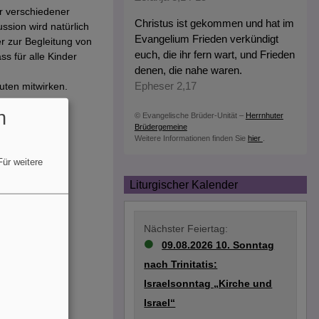
r verschiedener
Christus ist gekommen und hat im
sion wird natürlich
Evangelium Frieden verkündigt
r zur Begleitung von
euch, die ihr fern wart, und Frieden
s für alle Kinder
denen, die nahe waren.
uten mitwirken.
Epheser 2,17
n
© Evangelische Brüder-Unität –
Herrnhuter
Brüdergemeine
Weitere Informationen finden Sie
hier
.
Für weitere
Liturgischer Kalender
Nächster Feiertag:
09.08.2026 10. Sonntag
nach Trinitatis:
Israelsonntag „Kirche und
Israel“