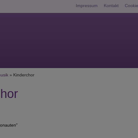
Fußbereichsme
Impressum
Kontakt
Cookie
umb
usik
Kinderchor
chor
ronauten"