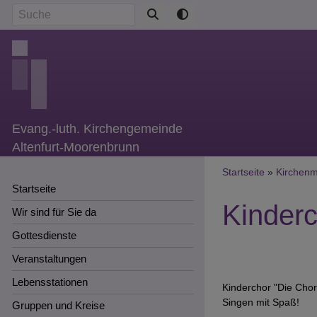
Direkt
Suche
zum
Inhalt
Evang.-luth. Kirchengemeinde
Altenfurt-Moorenbrunn
Breadcr
Startseite
Kirchenm
Startseite
Kinder
Wir sind für Sie da
Gottesdienste
Veranstaltungen
Lebensstationen
Kinderchor "Die Cho
Singen mit Spaß!
Gruppen und Kreise