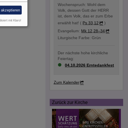
Wochenspruch: Wohl dem
e akzeptieren
Volk, dessen Gott der HERR
ist, dem Volk, das er zum Erbe
isiert mit Klaro!
erwählt hat! (
Ps 33,12
)
Evangelium:
Mk 12,28–34
Liturgische Farbe: Grün
Der nächste hohe kirchliche
Feiertag:
04.10.2026 Erntedankfest
Zum Kalender
Zurück zur Kirche