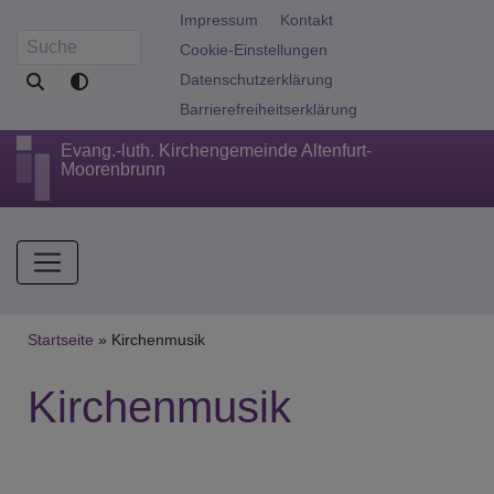
Direkt
Fußbereichsmenü
Impressum
Kontakt
zum
Cookie-Einstellungen
Suche
Inhalt
Datenschutzerklärung
Barrierefreiheitserklärung
Evang.-luth. Kirchengemeinde Altenfurt-
Moorenbrunn
Hauptnavigation
Breadcrumb
Startseite
Kirchenmusik
Kirchenmusik