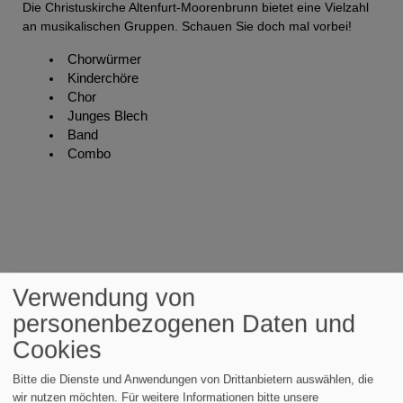
Die Christuskirche Altenfurt-Moorenbrunn bietet eine Vielzahl
an musikalischen Gruppen. Schauen Sie doch mal vorbei!
Chorwürmer
Kinderchöre
Chor
Junges Blech
Band
Combo
Verwendung von
personenbezogenen Daten und
Cookies
Tageslosung
Bitte die Dienste und Anwendungen von Drittanbietern auswählen, die
Der HERR hat seinen Thron im Himmel errichtet, und sein
wir nutzen möchten.
Für weitere Informationen bitte unsere