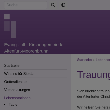
Direkt
Suche
zum
Inhalt
Evang.-luth. Kirchengemeinde
Altenfurt-Moorenbrunn
Breadcr
Startseite
Lebensst
Startseite
Trauun
Wir sind für Sie da
Gottesdienste
Veranstaltungen
Sich kirchlich traue
der Altenfurter Chris
Lebensstationen
Taufe
Wir heißen Sie herzl