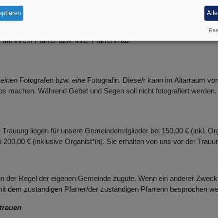
ptieren
All
ienst wird ein Gemeindelied gesungen und Musik nur „live“ gespielt. 
Real
it Ihrem Pfarrer bzw. Ihrer Pfarrerin ab.
e
einen
Fotografen bzw.
eine
Fotografin. Diese/r kann im Altarraum vo
os machen. Während Gebet und Segen soll nicht fotografiert werden.
 Trauung liegen für unsere Gemeindemitglieder bei 150,00 € (inkl. Orga
 200,00 € (inklusive Organist*in). Sie erhalten von uns vor der Tra
in der Regel der eigenen Gemeinde zugute. Wenn ein anderer Zweck
it dem zuständigen Pfarrer/der zuständigen Pfarrerin besprochen we
treuen