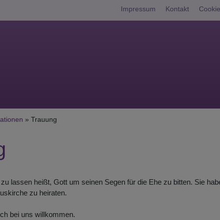
Fußbereichsme
Impressum
Kontakt
Cookie
umb
ationen
Trauung
g
n zu lassen heißt, Gott um seinen Segen für die Ehe zu bitten. Sie h
tuskirche zu heiraten.
ich bei uns willkommen.