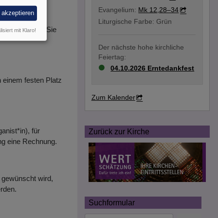
Evangelium:
Mk 12,28–34
e akzeptieren
Liturgische Farbe: Grün
Bitte sprechen Sie
isiert mit Klaro!
Der nächste hohe kirchliche
Feiertag:
04.10.2026 Erntedankfest
n einem festen Platz
Zum Kalender
nist*in), für
Zurück zur Kirche
uung eine Rechnung.
 gewünscht wird,
rden.
Suchformular
Suche