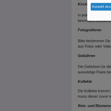
Kirchenmusik
Auswahl akze
In jedem Traugottesd
besondere Wünsche m
Fotografieren
Bitte bestimmen Si
aus Fotos oder Vide
Gebühren
Die Gebühren für die
auswärtige Paare bei
Kollekte
Die Kollekte kommt 
muss dieser zuvor m
Reis- und Blumens