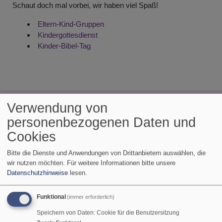
Schaut doch mal vorbei, wir haben viel Spaß!
Eltern-Kind-Gruppen
Kindergottesdienst
Kinder-Bibel-Tag
Verwendung von
Tageslosung
personenbezogenen Daten und
Cookies
Du bist der Gott, der mir hilft; täglich harre ich auf dich.
Psalm 25,5
Bitte die Dienste und Anwendungen von Drittanbietern auswählen, die
wir nutzen möchten.
Für weitere Informationen bitte unsere
Bittet, so wird euch gegeben; suchet, so werdet ihr finden;
Datenschutzhinweise
lesen.
klopfet an, so wird euch aufgetan.
Matthäus 7,7
Funktional
(immer erforderlich)
© Evangelische Brüder-Unität –
Herrnhuter Brüdergemeine
Speichern von Daten: Cookie für die Benutzersitzung
Weitere Informationen finden Sie
hier
.