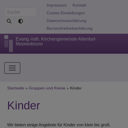
Direkt
Fußbereichsmenü
Impressum
Kontakt
zum
Cookie-Einstellungen
Suche
Inhalt
Datenschutzerklärung
Barrierefreiheitserklärung
Evang.-luth. Kirchengemeinde Altenfurt-
Moorenbrunn
Hauptnavigation
Breadcrumb
Startseite
Gruppen und Kreise
Kinder
Kinder
Wir bieten einige Angebote für Kinder von klein bis groß.