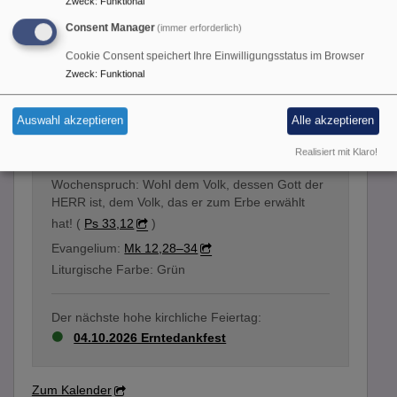
Zweck
:
Funktional
Consent Manager
(immer erforderlich)
Liturgischer Kalender
Cookie Consent speichert Ihre Einwilligungsstatus im Browser
Zweck
:
Funktional
Nächster Feiertag:
Auswahl akzeptieren
Alle akzeptieren
09.08.2026 10. Sonntag nach Trinitatis:
Israelsonntag „Kirche und Israel“
Realisiert mit Klaro!
Wochenspruch: Wohl dem Volk, dessen Gott der
HERR ist, dem Volk, das er zum Erbe erwählt
hat! (
Ps 33,12
)
Evangelium:
Mk 12,28–34
Liturgische Farbe: Grün
Der nächste hohe kirchliche Feiertag:
04.10.2026 Erntedankfest
Zum Kalender